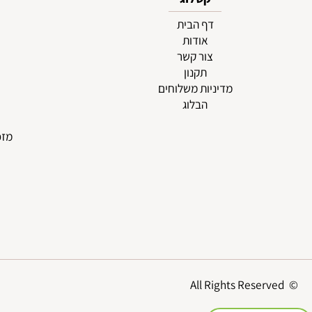
קטלוג
דף הבית
זרים
אודות
זרים
צור קשר
ז
תקנון
ד
מדיניות משלוחים
עי
הבלוג
עמד
עיצו
מזכרות/מ
סיכות
ז