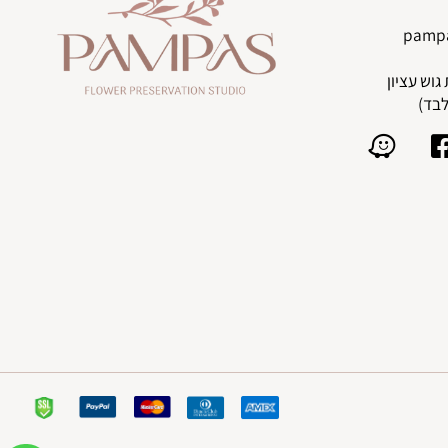
pam
)