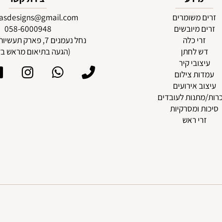
מידע
יצירת קשר
 משומרים
pasdesigns@gmail.com
 מיובשים
58-6000948
0
רי כלה
נחל נעמנים 7, פארק תעשיות גוש עציון
ש לחתן
(הגעה בתיאום מראש בלבד
צובי קיר
ות צילום
ב אירועים
תנות לעובדים
 ומסרקיות
רי ראש