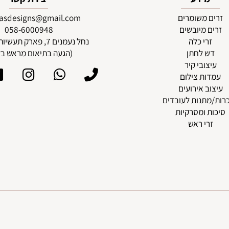
מידע
יצירת קשר
 משומרים
pasdesigns@gmail.com
 מיובשים
58-6000948
0
רי כלה
נחל נעמנים 7, פארק תעשיות גוש עציון
ש לחתן
(הגעה בתיאום מראש בלבד
צובי קיר
ות צילום
ב אירועים
תנות לעובדים
 ומסרקיות
רי ראש