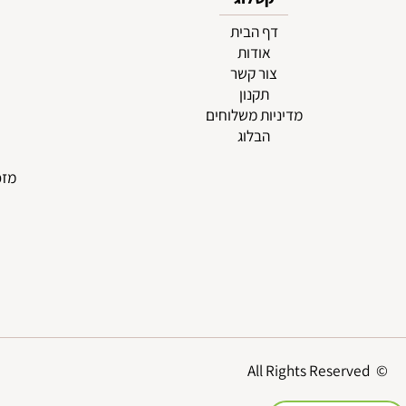
קטלוג
דף הבית
זרים
אודות
זרים
צור קשר
ז
תקנון
ד
מדיניות משלוחים
עי
הבלוג
עמד
עיצו
מזכרות/מ
סיכות
ז