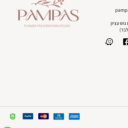
pam
)